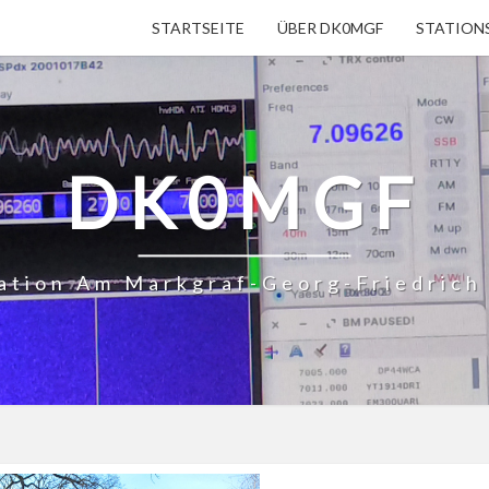
STARTSEITE
ÜBER DK0MGF
STATION
DK0MGF
ation Am Markgraf-Georg-Friedric