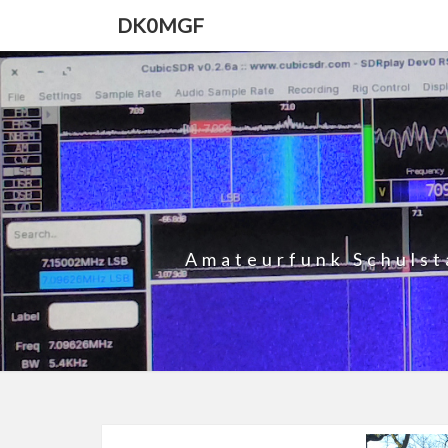
DK0MGF
Amateurfunk Schulst