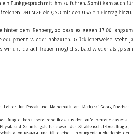
en ein Funkgespräch mit ihm zu führen. Somit kam auch für
ufzeichen DN1MGF ein QSO mit den USA ein Eintrag hinzu.
nne hinter dem Rehberg, so dass es gegen 17:00 langsam
elequipment wieder abbauten. Glücklicherweise steht ja
ss wir uns darauf freuen möglichst bald wieder als /p sein
d Lehrer für Physik und Mathematik am Markgraf-Georg-Friedrich
-Beauftragte, hob unsere Robotik-AG aus der Taufe, betreue das MGF-
r Physik und Sammlungsleiter sowie der Strahlenschutzbeauftragte,
Schulstation DK0MGF und führe eine Junior-Ingenieur-Akademie der