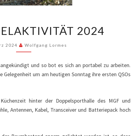
1.
BELAKTIVITÄT 2024
PORTABELAKTIVITÄT
2024
rz 2024
Wolfgang Lormes
ngekündigt und so bot es sich an portabel zu arbeiten.
ie Gelegenheit um am heutigen Sonntag ihre ersten QSOs
Küchenzeit hinter der Doppelsporthalle des MGF und
hle, Antennen, Kabel, Transceiver und Batteriepack hoch