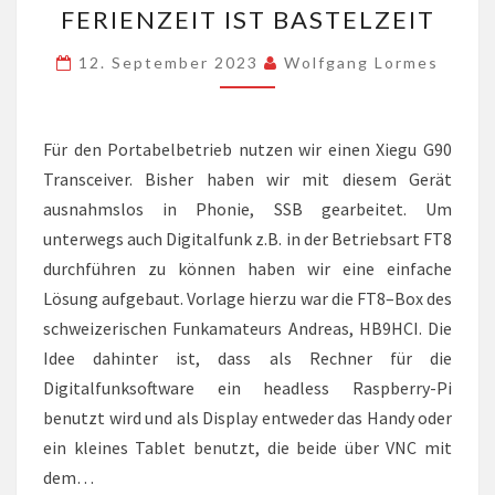
FERIENZEIT IST BASTELZEIT
IST
BASTELZEIT
12. September 2023
Wolfgang Lormes
Für den Portabelbetrieb nutzen wir einen Xiegu G90
Transceiver. Bisher haben wir mit diesem Gerät
ausnahmslos in Phonie, SSB gearbeitet. Um
unterwegs auch Digitalfunk z.B. in der Betriebsart FT8
durchführen zu können haben wir eine einfache
Lösung aufgebaut. Vorlage hierzu war die FT8–Box des
schweizerischen Funkamateurs Andreas, HB9HCI. Die
Idee dahinter ist, dass als Rechner für die
Digitalfunksoftware ein headless Raspberry-Pi
benutzt wird und als Display entweder das Handy oder
ein kleines Tablet benutzt, die beide über VNC mit
dem…