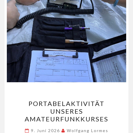
PORTABELAKTIVITÄT
PORTABELAKTIVITÄT
UNSERES
UNSERES
AMATEURFUNKKURSES
AMATEURFUNKKURSES
9. Juni 2026
Wolfgang Lormes