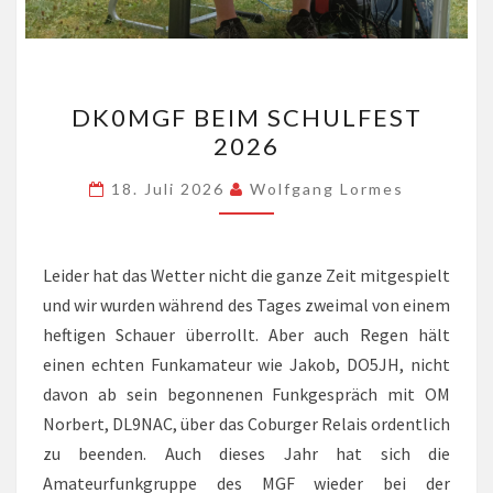
DK0MGF
DK0MGF BEIM SCHULFEST
BEIM
2026
SCHULFEST
2026
18. Juli 2026
Wolfgang Lormes
Leider hat das Wetter nicht die ganze Zeit mitgespielt
und wir wurden während des Tages zweimal von einem
heftigen Schauer überrollt. Aber auch Regen hält
einen echten Funkamateur wie Jakob, DO5JH, nicht
davon ab sein begonnenen Funkgespräch mit OM
Norbert, DL9NAC, über das Coburger Relais ordentlich
zu beenden. Auch dieses Jahr hat sich die
Amateurfunkgruppe des MGF wieder bei der