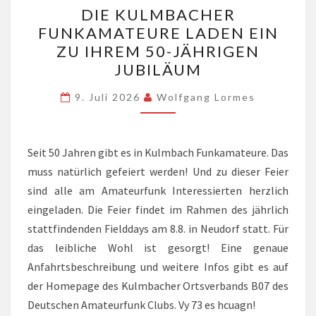
DIE KULMBACHER
KULMBACHER
FUNKAMATEURE LADEN EIN
FUNKAMATEURE
ZU IHREM 50-JÄHRIGEN
LADEN
JUBILÄUM
EIN
ZU
9. Juli 2026
Wolfgang Lormes
IHREM
50-
Seit 50 Jahren gibt es in Kulmbach Funkamateure. Das
JÄHRIGEN
muss natürlich gefeiert werden! Und zu dieser Feier
JUBILÄUM
sind alle am Amateurfunk Interessierten herzlich
eingeladen. Die Feier findet im Rahmen des jährlich
stattfindenden Fielddays am 8.8. in Neudorf statt. Für
das leibliche Wohl ist gesorgt! Eine genaue
Anfahrtsbeschreibung und weitere Infos gibt es auf
der Homepage des Kulmbacher Ortsverbands B07 des
Deutschen Amateurfunk Clubs. Vy 73 es hcuagn!