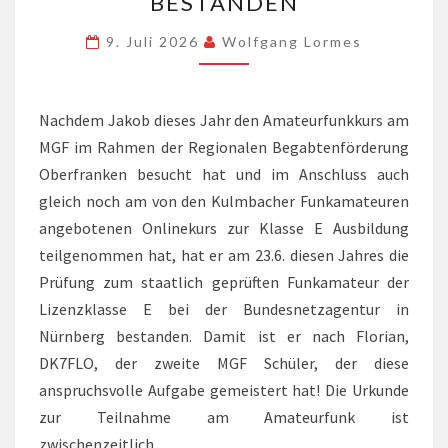
BESTANDEN
PRÜFUNG
ZUR
9. Juli 2026
Wolfgang Lormes
KLASSE
E
ERFOLGREICH
Nachdem Jakob dieses Jahr den Amateurfunkkurs am
BESTANDEN
MGF im Rahmen der Regionalen Begabtenförderung
Oberfranken besucht hat und im Anschluss auch
gleich noch am von den Kulmbacher Funkamateuren
angebotenen Onlinekurs zur Klasse E Ausbildung
teilgenommen hat, hat er am 23.6. diesen Jahres die
Prüfung zum staatlich geprüften Funkamateur der
Lizenzklasse E bei der Bundesnetzagentur in
Nürnberg bestanden. Damit ist er nach Florian,
DK7FLO, der zweite MGF Schüler, der diese
anspruchsvolle Aufgabe gemeistert hat! Die Urkunde
zur Teilnahme am Amateurfunk ist
zwischenzeitlich…