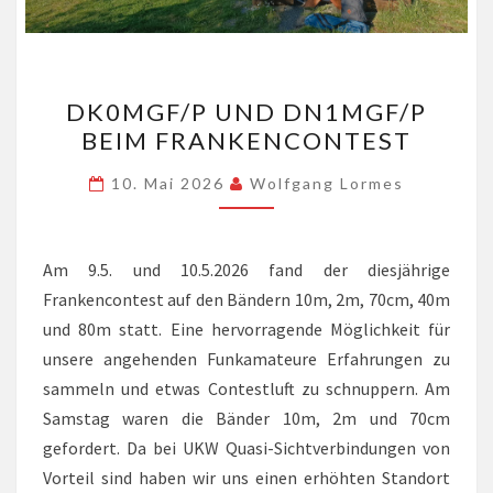
DK0MGF/P
DK0MGF/P UND DN1MGF/P
UND
BEIM FRANKENCONTEST
DN1MGF/P
BEIM
10. Mai 2026
Wolfgang Lormes
FRANKENCONTEST
Am 9.5. und 10.5.2026 fand der diesjährige
Frankencontest auf den Bändern 10m, 2m, 70cm, 40m
und 80m statt. Eine hervorragende Möglichkeit für
unsere angehenden Funkamateure Erfahrungen zu
sammeln und etwas Contestluft zu schnuppern. Am
Samstag waren die Bänder 10m, 2m und 70cm
gefordert. Da bei UKW Quasi-Sichtverbindungen von
Vorteil sind haben wir uns einen erhöhten Standort