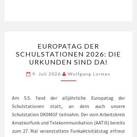
EUROPATAG
EUROPATAG DER
DER
SCHULSTATIONEN 2026: DIE
SCHULSTATIONEN
URKUNDEN SIND DA!
2026:
DIE
9. Juli 2026
Wolfgang Lormes
URKUNDEN
SIND
DA!
Am 5.5. fand der alljährliche Europatag der
Schulstationen statt, an dem auch unsere
Schulstation DK0MGF teilnahm. Der vom Arbeitskreis
Amateurfunk und Telekommunikation (AATiS) bereits
zum 27. Mal veranstaltete Funkaktivitätstag erfreut