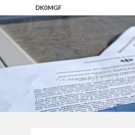
DK0MGF
Amateurfunk Schulst