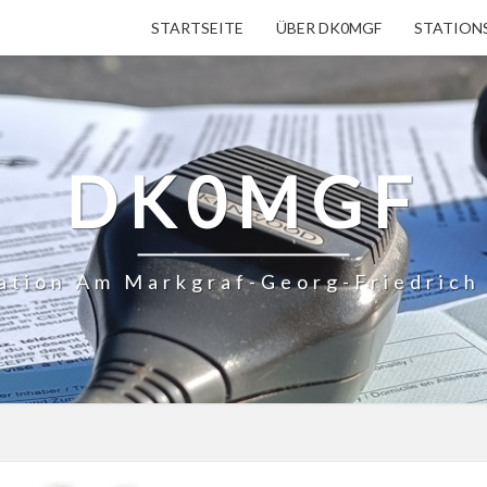
STARTSEITE
ÜBER DK0MGF
STATION
DK0MGF
ation Am Markgraf-Georg-Friedric