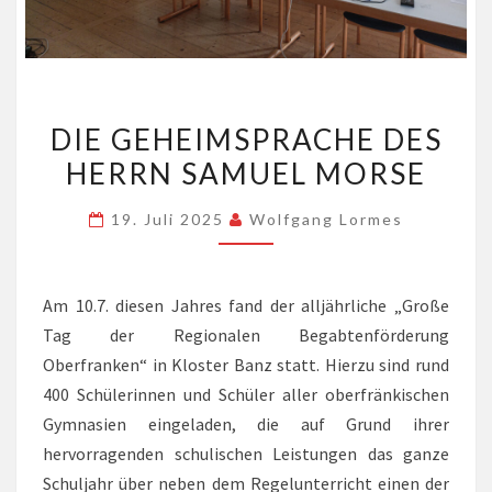
DIE
DIE GEHEIMSPRACHE DES
GEHEIMSPRACHE
HERRN SAMUEL MORSE
DES
HERRN
19. Juli 2025
Wolfgang Lormes
SAMUEL
MORSE
Am 10.7. diesen Jahres fand der alljährliche „Große
Tag der Regionalen Begabtenförderung
Oberfranken“ in Kloster Banz statt. Hierzu sind rund
400 Schülerinnen und Schüler aller oberfränkischen
Gymnasien eingeladen, die auf Grund ihrer
hervorragenden schulischen Leistungen das ganze
Schuljahr über neben dem Regelunterricht einen der