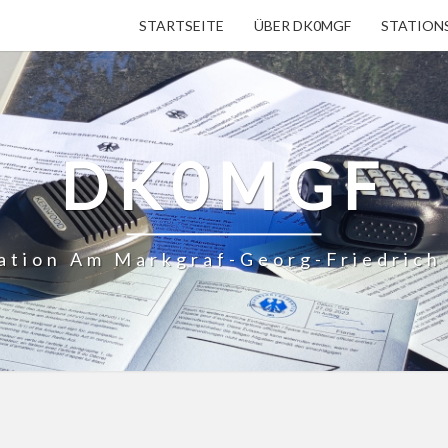
STARTSEITE
ÜBER DK0MGF
STATION
DK0MGF
ation Am Markgraf-Georg-Friedric