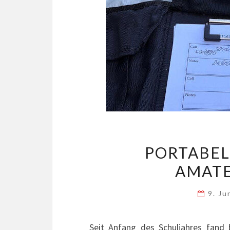
PORTABEL
AMAT
9. J
Seit Anfang des Schuljahres fan