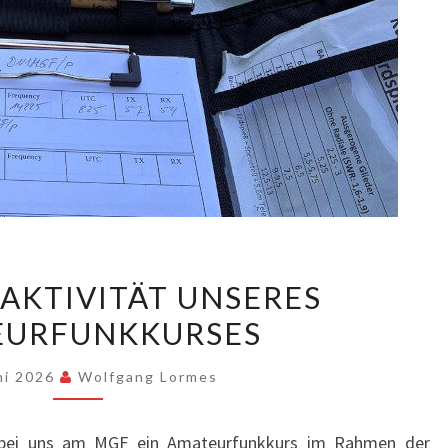
PORTABELAKTIVITÄT
AKTIVITÄT UNSERES
UNSERES
EURFUNKKURSES
AMATEURFUNKKURSES
uni 2026
Wolfgang Lormes
d bei uns am MGF ein Amateurfunkkurs im Rahmen der