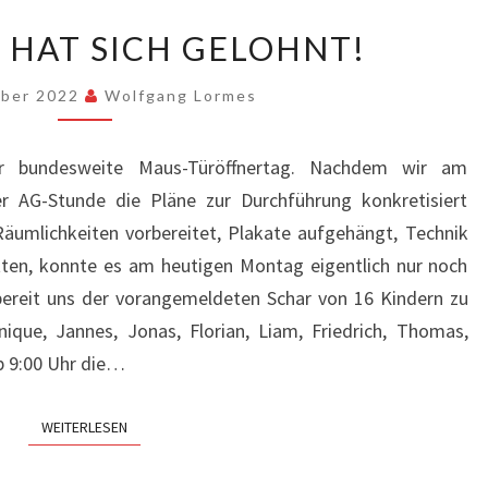
DIE
T HAT SICH GELOHNT!
ARBEIT
HAT
ober 2022
Wolfgang Lormes
SICH
GELOHNT!
er bundesweite Maus-Türöffnertag. Nachdem wir am
r AG-Stunde die Pläne zur Durchführung konkretisiert
umlichkeiten vorbereitet, Plakate aufgehängt, Technik
tten, konnte es am heutigen Montag eigentlich nur noch
bereit uns der vorangemeldeten Schar von 16 Kindern zu
nique, Jannes, Jonas, Florian, Liam, Friedrich, Thomas,
b 9:00 Uhr die…
WEITERLESEN
WEITERLESEN