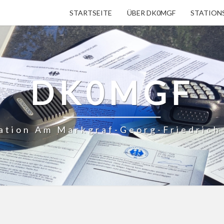
STARTSEITE
ÜBER DK0MGF
STATION
DK0MGF
ation Am Markgraf-Georg-Friedric