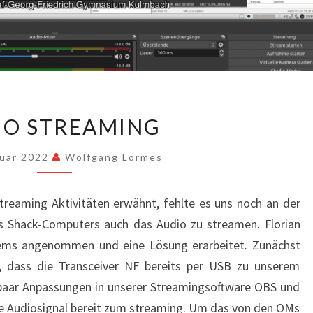
AUDIO
IO STREAMING
STREAMING
nuar 2022
Wolfgang Lormes
Streaming Aktivitäten erwähnt, fehlte es uns noch an der
s Shack-Computers auch das Audio zu streamen. Florian
lems angenommen und eine Lösung erarbeitet. Zunächst
r, dass die Transceiver NF bereits per USB zu unserem
 paar Anpassungen in unserer Streamingsoftware OBS und
e Audiosignal bereit zum streaming. Um das von den OMs