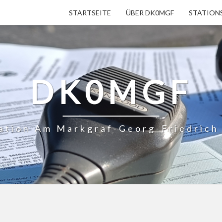
STARTSEITE
ÜBER DK0MGF
STATION
DK0MGF
ation Am Markgraf-Georg-Friedric