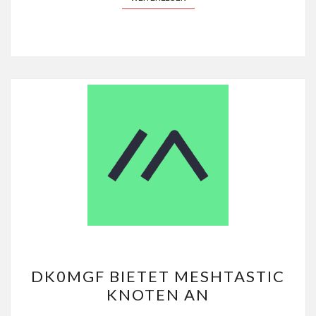
DK0MGF
DK0MGF BIETET MESHTASTIC
BIETET
KNOTEN AN
MESHTASTIC