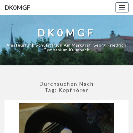
DK0MGF
Togg
navig
DK0MGF
Amateurfunk Schulstation Am Markgraf-Georg-Friedrich
Gymnasium Kulmbach
Durchsuchen Nach
Tag:
Kopfhörer